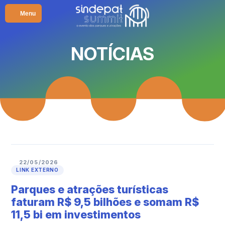
Menu
NOTÍCIAS
22/05/2026
LINK EXTERNO
Parques e atrações turísticas
faturam R$ 9,5 bilhões e somam R$
11,5 bi em investimentos